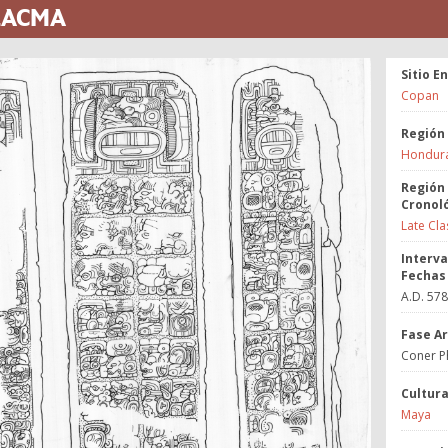
 LACMA
Sitio E
Copan
Región
Hondur
Región
Cronol
Late Cla
Interva
Fechas
A.D. 57
Fase A
Coner P
Cultur
Maya