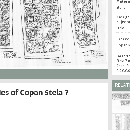
Materia
Stone
Catego
Suject
Stela
Proced
Copan R
Descri
Stela 7 
Chan. St
9.9.0.0.0
RELAT
des of Copan Stela 7