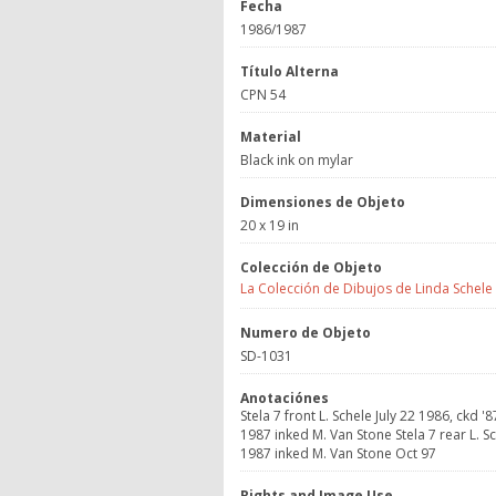
Fecha
1986/1987
Título Alterna
CPN 54
Material
Black ink on mylar
Dimensiones de Objeto
20 x 19 in
Colección de Objeto
La Colección de Dibujos de Linda Schele
Numero de Objeto
SD-1031
Anotaciónes
Stela 7 front L. Schele July 22 1986, ckd '
1987 inked M. Van Stone Stela 7 rear L. Sc
1987 inked M. Van Stone Oct 97
Rights and Image Use