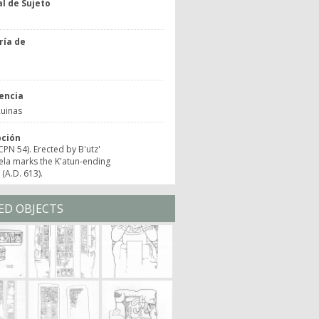
l de Sujeto
ría de
o
encia
uinas
pción
(CPN 54). Erected by B'utz'
ela marks the K'atun-ending
 (A.D. 613).
ED OBJECTS