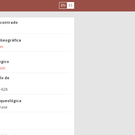
EN
ES
ncontrado
 Geográfica
as
ógico
ssic
lo de
8-628
rqueológica
hase
a