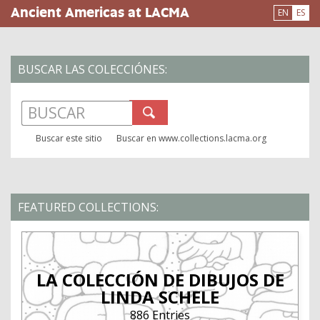
Pasar
Ancient Americas at LACMA
EN
ES
al
contenido
principal
BUSCAR LAS COLECCIÓNES:
Buscar en www.collections.lacma.org
Buscar este sitio
FEATURED COLLECTIONS:
LA COLECCIÓN DE DIBUJOS DE
LINDA SCHELE
886 Entries