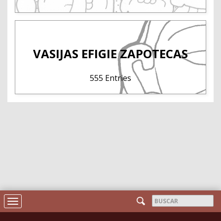
VASIJAS EFIGIE ZAPOTECAS
555 Entries
Formulario
Toggle
de
navigation
Buscar