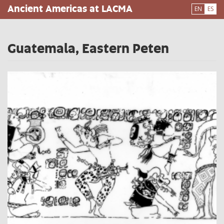
Pasar
Ancient Americas at LACMA
EN
ES
al
contenido
principal
Guatemala, Eastern Peten