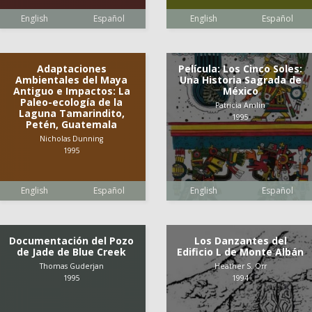
English
Español
English
Español
Adaptaciones
Película: Los Cinco Soles:
Ambientales del Maya
Una Historia Sagrada de
Antiguo e Impactos: La
México
Paleo-ecología de la
Patricia Amlin
Laguna Tamarindito,
1995
Petén, Guatemala
Nicholas Dunning
1995
English
Español
English
Español
Documentación del Pozo
Los Danzantes del
de Jade de Blue Creek
Edificio L de Monte Albán
Thomas Guderjan
Heather S. Orr
1995
1994