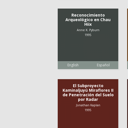
Reconocimiento
Arqueológico en Chau
Hiix
Anne K. Pyburn
1995
English
Español
El Subproyecto
Kaminaljuyú Miraflores II
de Penetración del Suelo
por Radar
Jonathan Kaplan
1995