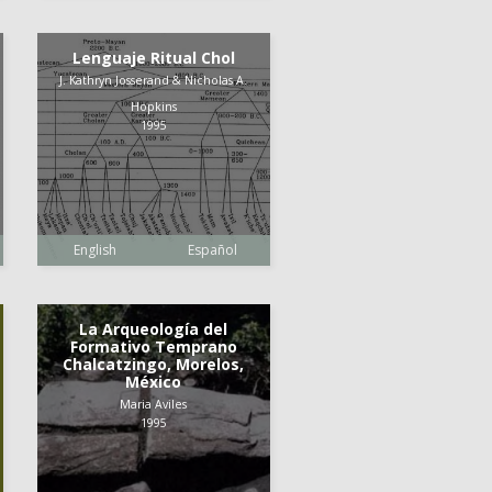
Lenguaje Ritual Chol
J. Kathryn Josserand & Nicholas A.
Hopkins
1995
English
Español
La Arqueología del
Formativo Temprano
Chalcatzingo, Morelos,
México
Maria Aviles
1995