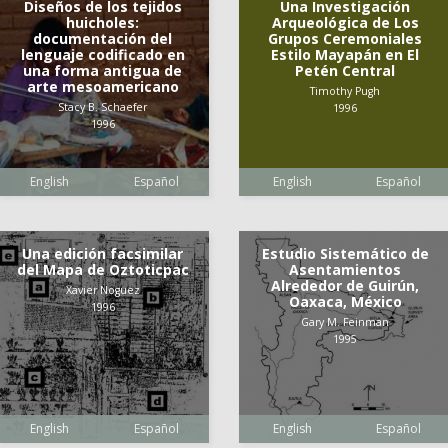
Diseños de los tejidos
Una Investigación
huicholes:
Arqueológica de Los
documentación del
Grupos Ceremoniales
lenguaje codificado en
Estilo Mayapán en El
una forma antigua de
Petén Central
arte mesoamericano
Timothy Pugh
Stacy B. Schaefer
1996
1996
English
Español
English
Español
Una edición facsimilar
Estudio Sistemático de
del Mapa de Oztoticpac
Asentamientos
Alrededor de Guirún,
Xavier Noguez
Oaxaca, México
1996
Gary M. Feinman
1995
English
Español
English
Español