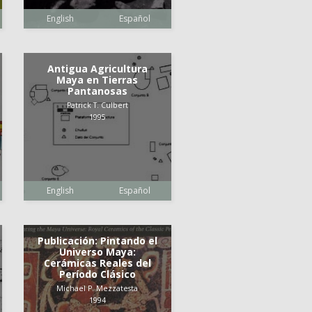
English
Español
Antigua Agricultura
Maya en Tierras
Pantanosas
Patrick T. Culbert
1995
English
Español
Publicación: Pintando el
Universo Maya:
Cerámicas Reales del
Período Clásico
Michael P. Mezzatesta
1994