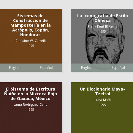
Sistemas de
La Iconografía de Estilo
Construcción de
Olmeca
Mampostería en la
Frank Kent III Reilly
Acrópolis, Copán,
1995
Honduras
Christine W. Carrelli
1995
English
Español
English
Español
El Sistema de Escritura
Un Diccionario Maya-
Ñuiñe en la Mixteca Baja
Tzeltal
de Oaxaca, México
Luisa Maffi
Laura Rodríguez Cano
1995
1995