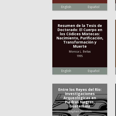
English
Español
Resumen de la Tesis de
Doctorado: El Cuerpo en
los Códices Mixtecas:
Nacimiento, Purificación,
Transformación y
Muerte
Monica L. Bellas
1995
English
Español
Entre los Reyes del Río:
Investigaciones
Arqueológicas en
Piedras Negras,
Guatemala
Stephen Houston
1995