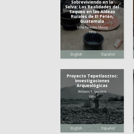
Sobreviviendo en la
Selva: Las Realidades del
Saqueo en las Aldeas
Rurales de El Petén,
Guatemala
Sofia Paredes Maury
1996
English
Español
Proyecto Tepetlaoztoc:
Investigaciones
Arqueológicas
William T. Sanders
1996
English
Español