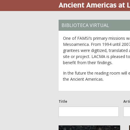
Ancient Americas at
Pasar
al
contenido
principal
BIBLIOTECA VIRTUAL
One of FAMSI’s primary missions was
Mesoamerica. From 1994 until 2007, 
grantees were digitized, translated
site or project. LACMA is pleased 
benefit from their findings.
In the future the reading room will
the Ancient Americas.
Title
Art